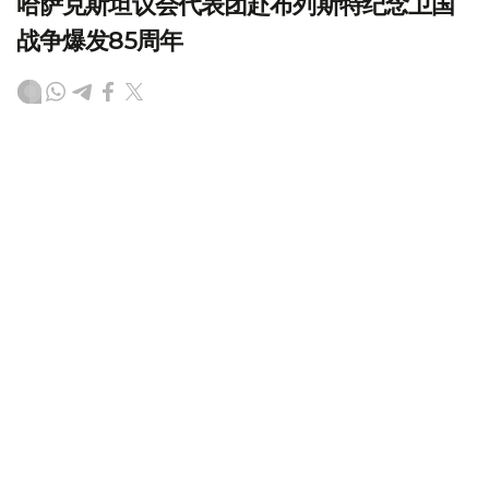
哈萨克斯坦议会代表团赴布列斯特纪念卫国
战争爆发85周年
（
哈萨克国际通讯社讯
）哈萨克斯坦议会马吉利斯（议会下
院）议长叶尔兰·霍沙诺夫率领议会代表团，在白俄罗斯布
列斯特市出席了以“伟大遗产——共同未来”为主题的纪念卫
国战争爆发85周年国际论坛。