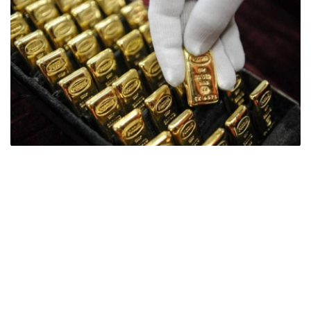
Фото: ӨзА
季度报告显示，哈萨克斯坦国家银行黄金储备增加了15吨。
波兰是2026年第二季度最大的黄金买家。该国在2026年第
二季度增加了51吨黄金储备。
中国购买了33吨黄金，乌兹别克斯坦购买了16吨，哈萨克
斯坦购买了15吨。约旦和捷克共和国的中央银行也分别增加
了6吨黄金储备。