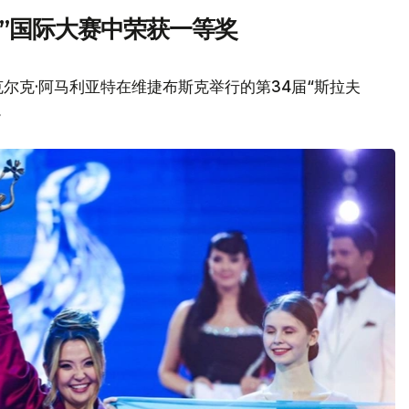
”国际大赛中荣获一等奖
尔克·阿马利亚特在维捷布斯克举行的第34届“斯拉夫
。