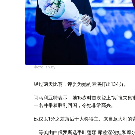
Фото: sb.by
经过两天比赛，评委为她的表演打出134分。
阿马利亚特表示，她15岁时首次登上“斯拉夫
一名并带着胜利回国，令她非常高兴。
她仅以1分之差落后于大奖得主、来自意大利的索
二等奖由白俄罗斯选手叶莲娜·库兹涅佐娃和摩