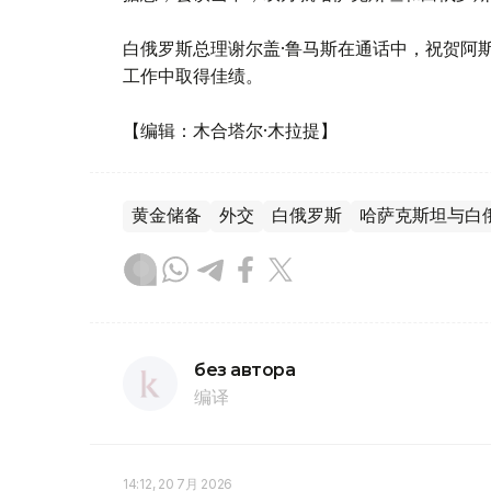
白俄罗斯总理谢尔盖·鲁马斯在通话中，祝贺阿
工作中取得佳绩。
【编辑：木合塔尔·木拉提】
黄金储备
外交
白俄罗斯
哈萨克斯坦与白
без автора
编译
14:12, 20 7月 2026