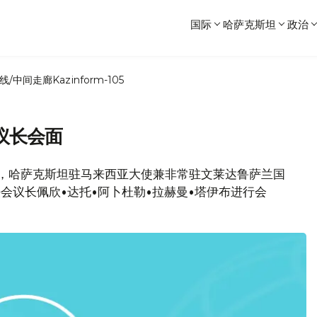
国际
哈萨克斯坦
政治
线/中间走廊
Kazinform-105
议长会面
消息，哈萨克斯坦驻马来西亚大使兼非常驻文莱达鲁萨兰国
会议长佩欣•达托•阿卜杜勒•拉赫曼•塔伊布进行会