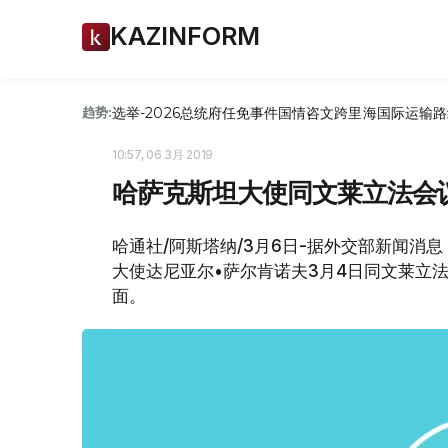
KAZINFORM
选举-2026
总统府
任免
事件
国情咨文
跨里海国际运输路
趋势:
10:57, 06 3月 2019
哈萨克斯坦大使同文莱立法会
哈通社/阿斯塔纳/3月6日-据外交部新闻
大使达尼亚尔•萨尔肯诺夫3月4日同文莱立法
面。