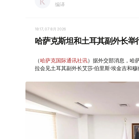
编译
18:17, 07 8月 2026
哈萨克斯坦和土耳其副外长举
（
哈萨克国际通讯社讯
）据外交部消息，哈萨
拉会见土耳其副外长艾莎·伯里斯·埃金吉和穆