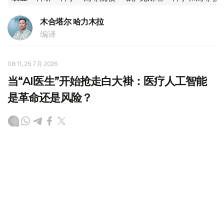
木合塔尔 哈力木拉
编译
08:11, 26 7月 2026
当“AI医生”开始抢走白大褂：医疗人工智能
是革命还是风险？
（哈萨克国际通讯社讯）人工智能正以前所未有的速度进入
医疗健康领域。从解读体检报告、分析影像检查，到整理病
史、提供健康建议，越来越多的人开始将聊天机器人视为获
取医疗信息的重要渠道。随着OpenAI正式大规模推出
ChatGPT Health服务，医疗人工智能的应用迈入新的阶
段，也再次引发全球关于“AI能否取代医生”的广泛讨论。