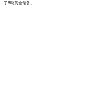
了6吨黄金储备。
全球各国央行在第二季度共购买了约289吨黄金，比2025年
同期增长了62%。去年同期，黄金购买量约为178吨。
世界黄金协会称，黄金需求的增长受到地缘政治不确定性、
本季度贵金属价格下跌，以及各国寻求国际储备多元化等因
素的影响。
根据该协会进行的一项调查，89%的央行行长预计未来一
年全球黄金储备量将会增加。45%的受访者表示，他们的
国家计划增加黄金储备。
黄金储备
哈萨克斯坦
经济
央行
金融
木合塔尔 哈力木拉
编译
12:31, 30 7月 2026