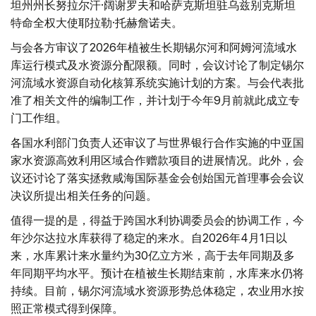
坦州州长努拉尔汗·阔谢罗夫和哈萨克斯坦驻乌兹别克斯坦
特命全权大使耶拉勒·托赫詹诺夫。
与会各方审议了2026年植被生长期锡尔河和阿姆河流域水
库运行模式及水资源分配限额。同时，会议讨论了制定锡尔
河流域水资源自动化核算系统实施计划的方案。与会代表批
准了相关文件的编制工作，并计划于今年9月前就此成立专
门工作组。
各国水利部门负责人还审议了与世界银行合作实施的中亚国
家水资源高效利用区域合作赠款项目的进展情况。此外，会
议还讨论了落实拯救咸海国际基金会创始国元首理事会会议
决议所提出相关任务的问题。
值得一提的是，得益于跨国水利协调委员会的协调工作，今
年沙尔达拉水库获得了稳定的来水。自2026年4月1日以
来，水库累计来水量约为30亿立方米，高于去年同期及多
年同期平均水平。预计在植被生长期结束前，水库来水仍将
持续。目前，锡尔河流域水资源形势总体稳定，农业用水按
照正常模式得到保障。