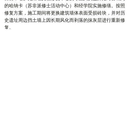
的哈纳卡（苏非派修士活动中心）和经学院实施修缮。按照
修复方案，施工期间将更换建筑墙体表面受损砖块，并对历
史遗址周边挡土墙上因长期风化而剥落的抹灰层进行重新修
复。
此次修复工作坚持文物保护优先原则，把维护历史风貌和建
筑特色作为首要目标。修缮过程中使用的建筑材料将严格依
据遗址本身的结构特点进行选择，确保新增修复部分与原有
建筑风格协调统一，最大限度保持遗址的真实性和完整性。