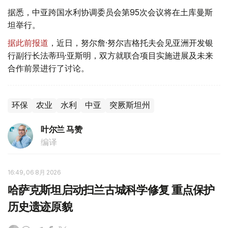
据悉，中亚跨国水利协调委员会第95次会议将在土库曼斯
坦举行。
据此前报道
，近日，努尔詹·努尔吉格托夫会见亚洲开发银
行副行长法蒂玛·亚斯明，双方就联合项目实施进展及未来
合作前景进行了讨论。
环保
农业
水利
中亚
突厥斯坦州
叶尔兰 马赞
编译
16:49, 06 8月 2026
哈萨克斯坦启动扫兰古城科学修复 重点保护
历史遗迹原貌