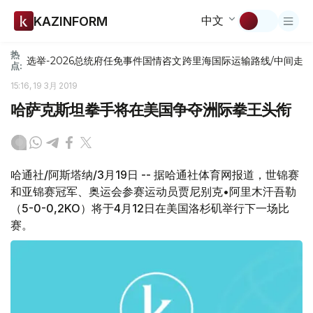
中文
KAZINFORM
热
选举-2026
总统府
任免
事件
国情咨文
跨里海国际运输路线/中间走
点:
15:16, 19 3月 2019
哈萨克斯坦拳手将在美国争夺洲际拳王头衔
哈通社/阿斯塔纳/3月19日 -- 据哈通社体育网报道，世锦赛
和亚锦赛冠军、奥运会参赛运动员贾尼别克•阿里木汗吾勒
（5-0-0,2KO）将于4月12日在美国洛杉矶举行下一场比
赛。