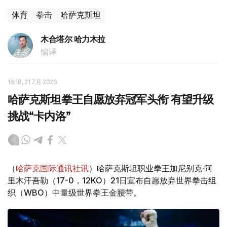
体育
拳击
哈萨克斯坦
木合塔尔 哈力木拉
编译
16:18, 21 7月 2026
哈萨克斯坦拳王自愿放弃冠军头衔 有望升级
挑战“卡内洛”
（
哈萨克国际通讯社讯
）哈萨克斯坦职业拳王加尼别克·阿
里木汗吾勒（17-0，12KO）21日宣布自愿放弃世界拳击组
织（WBO）中量级世界拳王金腰带。