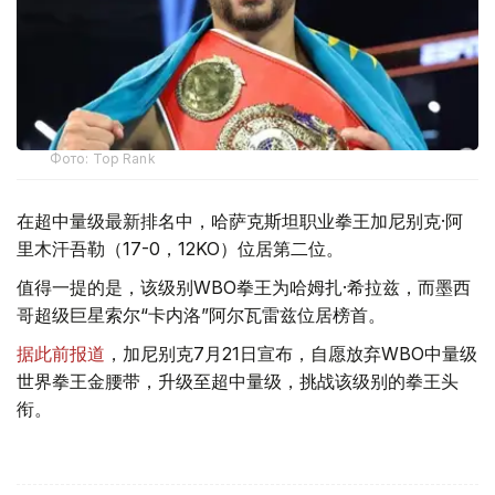
Фото: Top Rank
在超中量级最新排名中，哈萨克斯坦职业拳王加尼别克·阿
里木汗吾勒（17-0，12KO）位居第二位。
值得一提的是，该级别WBO拳王为哈姆扎·希拉兹，而墨西
哥超级巨星索尔“卡内洛”阿尔瓦雷兹位居榜首。
据此前报道
，加尼别克7月21日宣布，自愿放弃WBO中量级
世界拳王金腰带，升级至超中量级，挑战该级别的拳王头
衔。