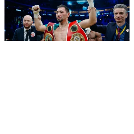
Фото: Нұрғали Жұмағазы
随后，WBO批准哈萨克斯坦拳手放弃世界冠军头衔的请
求。
根据WBO决定，因加尼别克·阿里木汗吾勒自愿放弃世界冠
军头衔，临时冠军丹泽尔·本特利成为正式世界冠军。约恩
利·埃尔南德斯则获得了中量级强制挑战者资格。
阿里木汗吾勒放弃中量级冠军金腰带，并请求WBO将其列