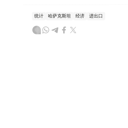
统计
哈萨克斯坦
经济
进出口
木合塔尔 哈力木拉
编译
08:56, 07 8月 2026
哈萨克斯坦服务出口额增至13
（哈萨克国际通讯社讯）据Energyprom.
亿美元（约130亿美元），运输服务仍是服