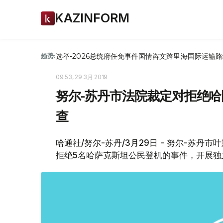
KAZINFORM
选举-2026
总统府
任免
事件
国情咨文
跨里海国际运输路
趋势:
09:53, 29 3月 2019
努尔-苏丹市法院裁定对拒绝
查
哈通社/努尔-苏丹/3月29日 - 努尔-苏
拒绝5名哈萨克斯坦公民登机的事件，开展独