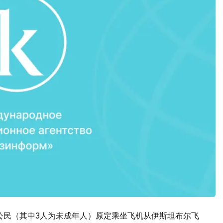
斯坦公民（其中3人为未成年人）原定乘坐飞机从伊斯坦布尔飞