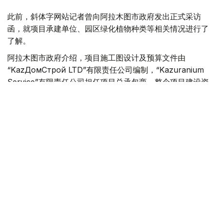
此前，斜体字网站记者曾向阿拉木图市政府发出正式采访
函，就项目承建单位、园区绿化植物种类等相关情况进行了
了解。
阿拉木图市政府介绍，项目施工图设计及预算文件由
“KazДомСтрой LTD”有限责任公司编制，“Kazuranium
Service”有限责任公司担任项目总承包商。整个项目建设资
金全部由私人投资者出资，不涉及财政预算。
按照规划，园区将种植樱花、观赏苹果树、木兰、枫树、杜
松、银杏等植物，同时还将引入采用日本传统修剪技艺培育
的“根株造型”景观树木，营造具有日式园林特色的景观风
貌。
市政府表示，上述植物品种均是在充分结合阿拉木图气候条
件和项目所在地实际环境的基础上确定的，以确保植物具有
良好的适应性和景观效果。
在项目前期举行的公众听证和意见征集过程中，不少居民建