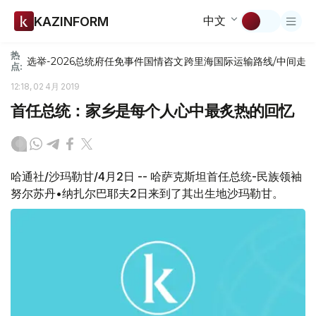
中文
KAZINFORM
热
选举-2026
总统府
任免
事件
国情咨文
跨里海国际运输路线/中间走
点:
12:18, 02 4月 2019
首任总统：家乡是每个人心中最炙热的回忆
哈通社/沙玛勒甘/4月2日 -- 哈萨克斯坦首任总统-民族领袖
努尔苏丹•纳扎尔巴耶夫2日来到了其出生地沙玛勒甘。