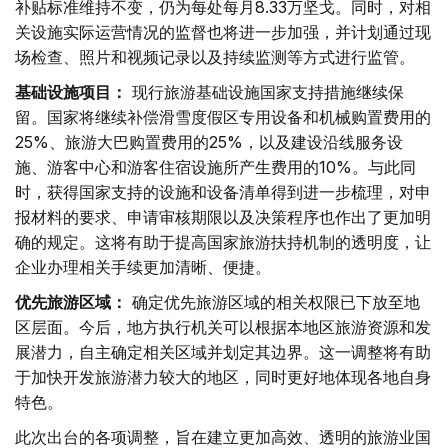
补贴标准维持不变，仍为每处每月8.33万坚戈。同时，对相
关设施实际运营情况的监督也将进一步加强，并计划通过现
场检查、照片和视频记录以及持续监测等方式进行监管。
基础设施项目：
现行旅游基础设施国家支持措施继续保
留。国家将继续补偿滑雪度假区专用设备和机械购置费用的
25%、旅游大巴购置费用的25%，以及建设沿线服务设
施、游客中心和游客住宿设施所产生费用的10%。与此同
时，获得国家支持的设施和设备清单得到进一步梳理，对申
报材料的要求、申请审核期限以及决策程序也作出了更加明
确的规定。这将有助于提高国家旅游扶持机制的透明度，让
企业办理相关手续更加清晰、便捷。
优先旅游区域：
确定优先旅游区域的相关权限已下放至地
区层面。今后，地方执行机关可以根据本地区旅游资源和发
展潜力，自主确定相关区域并划定其边界。这一调整将有助
于加快开发旅游潜力较大的地区，同时更好地体现各地自身
特色。
此次出台的各项调整，旨在建立更加高效、透明的旅游业国