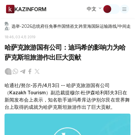
中文
KAZINFORM
热
选举-2026
总统府
任免
事件
国情咨文
跨里海国际运输路线/中间走
点:
18:46, 03 4月 2019
哈萨克旅游国有公司：迪玛希的影响力为哈
萨克斯坦旅游作出巨大贡献
哈通社/努尔-苏丹/4月3日 -- 哈萨克旅游国有公司
（Kazakh Tourism）副总裁提穆尔·杜伊森哈利耶夫3日在
新闻发布会上表示，知名歌手迪玛希库达伊别尔艮在世界舞
台上取得的成就为哈萨克斯坦旅游作出了巨大贡献。