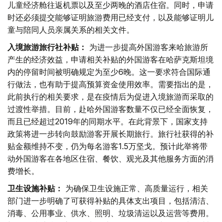
儿童经济舱往返机票以及至少两晚的酒店住宿。同时，申请
时还必须提交能够证明旅游费用已经支付，以及能够证明儿
童与陪同人员亲属关系的相关文件。
入境旅游旅行社补贴：
为进一步提高外国游客来哈旅游所
产生的经济效益，申请相关补贴的外国游客在哈萨克斯坦境
内的停留时间被明确规定为至少6晚。这一要求符合国际通
行做法，也有助于提高预算资金使用效率。需要指出的是，
此前执行的相关要求，是在疫情后为促进入境旅游而采取的
过渡性举措。目前，赴哈外国游客数量不仅已经全面恢复，
而且已经超过2019年的同期水平。在此背景下，国家支持
政策将进一步转向鼓励游客开展长期旅行。旅行社获得的补
贴金额维持不变，仍为每名游客1.5万坚戈。预计此举将带
动外国游客在各地区住宿、餐饮、观光及其他服务方面的消
费增长。
卫生设施补贴：
为确保卫生设施正常、高质量运行，相关
部门进一步明确了可获得补贴的具体支出项目，包括清洁、
消毒、公用事业、供水、照明、垃圾清运以及运营等费用。