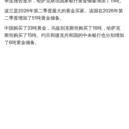
季度报告显示，哈萨克斯坦国家银行黄金储备增加了15吨。
波兰是2026年第二季度最大的黄金买家。该国在2026年第
二季度增加了51吨黄金储备。
中国购买了33吨黄金，乌兹别克斯坦购买了16吨，哈萨克
斯坦购买了15吨。约旦和捷克共和国的中央银行也分别增加
了6吨黄金储备。
全球各国央行在第二季度共购买了约289吨黄金，比2025年
同期增长了62%。去年同期，黄金购买量约为178吨。
世界黄金协会称，黄金需求的增长受到地缘政治不确定性、
本季度贵金属价格下跌，以及各国寻求国际储备多元化等因
素的影响。
根据该协会进行的一项调查，89%的央行行长预计未来一
年全球黄金储备量将会增加。45%的受访者表示，他们的
国家计划增加黄金储备。