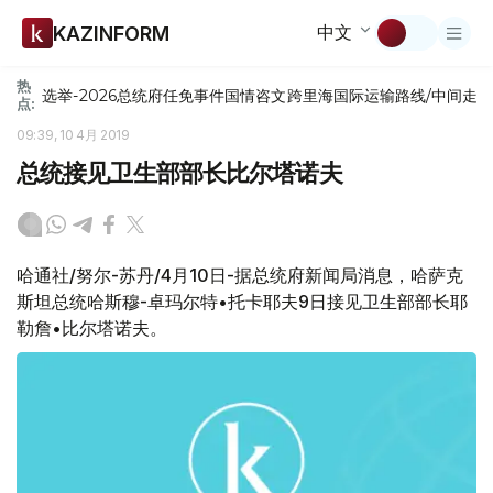
中文
KAZINFORM
热
选举-2026
总统府
任免
事件
国情咨文
跨里海国际运输路线/中间走
点:
09:39, 10 4月 2019
总统接见卫生部部长比尔塔诺夫
哈通社/努尔-苏丹/4月10日-据总统府新闻局消息，哈萨克
斯坦总统哈斯穆-卓玛尔特•托卡耶夫9日接见卫生部部长耶
勒詹•比尔塔诺夫。