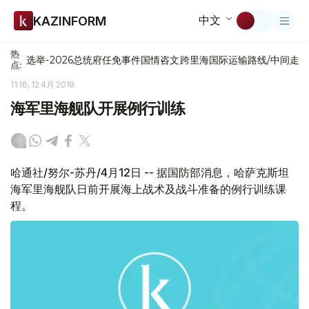
中文
KAZINFORM
热
选举-2026
总统府
任免
事件
国情咨文
跨里海国际运输路线/中间走
点:
11:16, 12 4月 2019
海军里海舰队开展例行训练
哈通社/努尔-苏丹/4月12日 -- 据国防部消息，哈萨克斯坦
海军里海舰队日前开展海上战术及战斗准备的例行训练课
程。