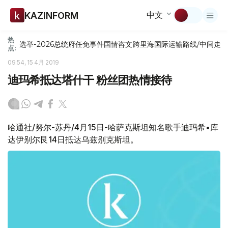
中文
KAZINFORM
热
选举-2026
总统府
任免
事件
国情咨文
跨里海国际运输路线/中间走
点:
09:54, 15 4月 2019
迪玛希抵达塔什干 粉丝团热情接待
哈通社/努尔-苏丹/4月15日-哈萨克斯坦知名歌手迪玛希•库
达伊别尔艮14日抵达乌兹别克斯坦。