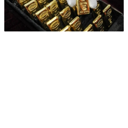
Фото: ӨзА
季度报告显示，哈萨克斯坦国家银行黄金储备增加了15吨。
波兰是2026年第二季度最大的黄金买家。该国在2026年第
二季度增加了51吨黄金储备。
中国购买了33吨黄金，乌兹别克斯坦购买了16吨，哈萨克
斯坦购买了15吨。约旦和捷克共和国的中央银行也分别增加
了6吨黄金储备。
全球各国央行在第二季度共购买了约289吨黄金，比2025年
同期增长了62%。去年同期，黄金购买量约为178吨。
世界黄金协会称，黄金需求的增长受到地缘政治不确定性、
本季度贵金属价格下跌，以及各国寻求国际储备多元化等因