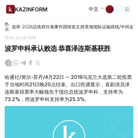
中文
KAZINFORM
热
选举-2026
总统府
任免
事件
国情咨文
跨里海国际运输路线/中间走
点:
10:04, 22 4月 2019
波罗申科承认败选 恭喜泽连斯基获胜
哈通社/努尔-苏丹/4月22日 -- 2019乌克兰大选第二轮投票
于当地时间21日晚20点结束。出口民调显示，喜剧演员泽
连斯基得票率大幅领先于现任总统波罗申科，支持率为
73.2%，而波罗申科支持率为25.3%。