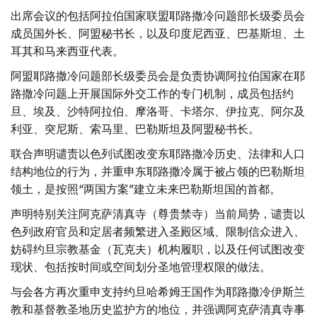
出席会议的包括阿拉伯国家联盟耶路撒冷问题部长级委员会
成员国外长、阿盟秘书长，以及印度尼西亚、巴基斯坦、土
耳其和马来西亚代表。
阿盟耶路撒冷问题部长级委员会是负责协调阿拉伯国家在耶
路撒冷问题上开展国际外交工作的专门机制，成员包括约
旦、埃及、沙特阿拉伯、摩洛哥、卡塔尔、伊拉克、阿尔及
利亚、突尼斯、索马里、巴勒斯坦及阿盟秘书长。
联合声明谴责以色列试图改变东耶路撒冷历史、法律和人口
结构地位的行为，并重申东耶路撒冷属于被占领的巴勒斯坦
领土，是按照“两国方案”建立未来巴勒斯坦国的首都。
声明特别关注阿克萨清真寺（尊贵禁寺）当前局势，谴责以
色列政府官员和定居者频繁进入圣殿区域、限制信众进入、
妨碍约旦宗教基金（瓦克夫）机构履职，以及任何试图改变
现状、包括按时间或空间划分圣地管理权限的做法。
与会各方再次重申支持约旦哈希姆王国作为耶路撒冷伊斯兰
教和基督教圣地历史监护方的地位，并强调阿克萨清真寺事