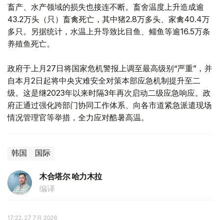
畜产、水产领域的损失也接连不断。畜舍温度上升造成逾
43.2万头（只）畜禽死亡，其中猪2.8万多头、家禽40.4万
多只。另据统计，水温上升导致比目鱼、鲻鱼等逾16.5万条
养殖鱼死亡。
政府于上月27日将国家危机警报上调至最高级别“严重”，并
自本月2日起将中央灾难安全对策本部应急机制提升至二
级。这是继2023年以来时隔3年再次启动二级应急响应。政
府正通过强化跨部门协同工作体系、向各市道紧急派遣现场
情况管理官等举措，全力应对酷暑高温。
韩国
国际
木合塔尔 哈力木拉
编译
17:22, 27 7月 2026