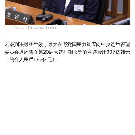
Фото: The Korea Times
若该判决最终生效，最大在野党国民力量应向中央选举管理
委员会退还曾在第20届大选时期报销的竞选费用397亿韩元
（约合人民币1.83亿元）。
尹锡悦被指控，曾在大选候选人时期的2021年12月14日应
韩国记者俱乐部“宽勋俱乐部”之邀出席一场讨论会，并作大
意为“未曾向前龙山税务署署长尹宇镇引见李某律师”的虚假
言论。法庭认定，尹锡悦的相关言论不属实，判其有罪。
尹锡悦还被指控在2022年1月17日接受采访时谎称，经党内
负责人的介绍认识号称“乾津法师”的僧侣全成培（音），未
曾与妻子金建希一同和他见面。法庭同样认定该话不属实。
全成培是金建希弊案的重要涉案人
，被指控曾向金建希行
贿。