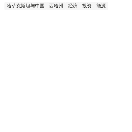
哈萨克斯坦与中国
西哈州
经济
投资
能源
木合塔尔 木拉提
编译
20:45, 10 6月 2026
西哈州代表团会见中国辽宁省企业家
（
哈萨克国际通讯社讯
）西哈萨克斯坦州州长纳瑞曼·托列
哈利耶夫（Нариман Төреғалиев）对中国进行访问框架下
与辽宁省企业界代表举行了会晤。