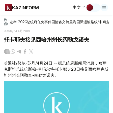
中文
KAZINFORM
热
选举-2026
总统府
任免
事件
国情咨文
跨里海国际运输路线/中间走
点:
09:50, 24 4月 2019
托卡耶夫接见西哈州州长阔勒戈诺夫
哈通社/努尔-苏丹/4月24日 -- 据总统府新闻局消息，哈萨
克斯坦总统哈斯穆-卓玛尔特·托卡耶夫23日接见西哈萨克斯
坦州州长阿勒泰•阔勒戈诺夫。