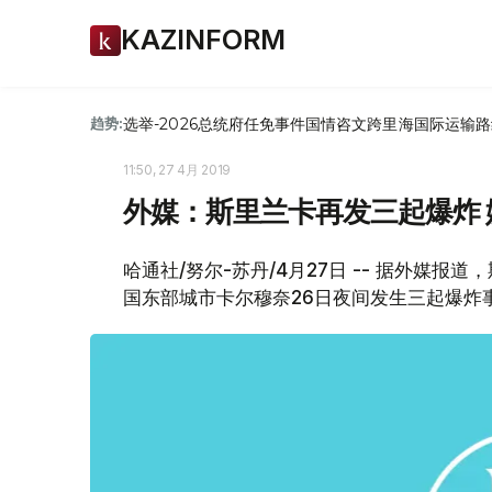
KAZINFORM
选举-2026
总统府
任免
事件
国情咨文
跨里海国际运输路
趋势:
11:50, 27 4月 2019
外媒：斯里兰卡再发三起爆炸
哈通社/努尔-苏丹/4月27日 -- 据外媒报道
国东部城市卡尔穆奈26日夜间发生三起爆炸