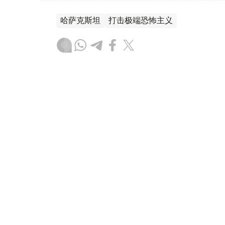
哈萨克斯坦
打击极端恐怖主义
达娜 努尔巴克提
编译
13:02, 25 10月 2025
托卡耶夫总统听取国家安全委
（哈萨克国际通讯社讯）哈萨克斯坦总统哈斯
麦克·萨赫姆巴耶夫，听取了该机构自年初以