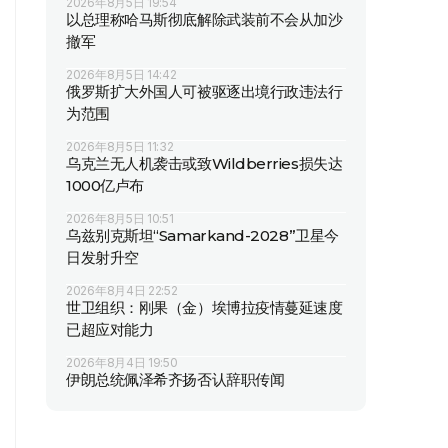
2026年8月5日 19:54
以总理称哈马斯彻底解除武装前不会从加沙
撤军
2026年8月5日 14:42
俄罗斯扩大外国人可被驱逐出境行政违法行
为范围
2026年8月5日 11:32
乌克兰无人机袭击或致Wildberries损失达
1000亿卢布
2026年8月5日 10:51
乌兹别克斯坦“Samarkand-2028”卫星今
日发射升空
2026年8月4日 22:52
世卫组织：刚果（金）埃博拉疫情蔓延速度
已超应对能力
2026年8月4日 19:50
伊朗总统佩泽希齐扬否认辞职传闻