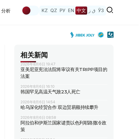
KZ
QZ
РУ
EN
中文
ق ز
ЎЗ
分析
相关新闻
2026年8月6日 19:47
亚美尼亚宪法法院将审议有关TRIPP项目的
法案
2026年8月6日 16:10
韩国罕见高温天气致23人死亡
2026年8月6日 14:54
哈乌深化经贸合作 双边贸易额持续攀升
2026年8月6日 08:58
阿拉伯和伊斯兰国家谴责以色列耶路撒冷政
策