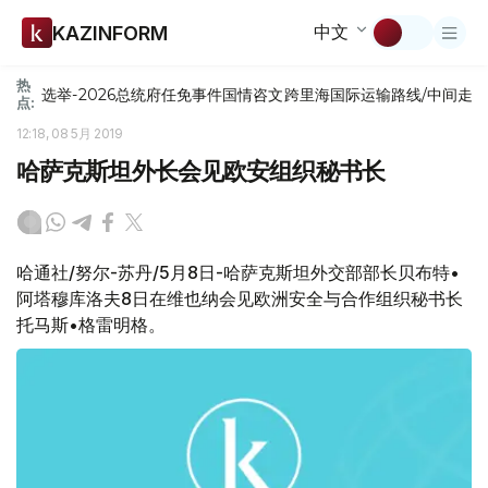
中文
KAZINFORM
热
选举-2026
总统府
任免
事件
国情咨文
跨里海国际运输路线/中间走
点:
12:18, 08 5月 2019
哈萨克斯坦外长会见欧安组织秘书长
哈通社/努尔-苏丹/5月8日-哈萨克斯坦外交部部长贝布特•
阿塔穆库洛夫8日在维也纳会见欧洲安全与合作组织秘书长
托马斯•格雷明格。