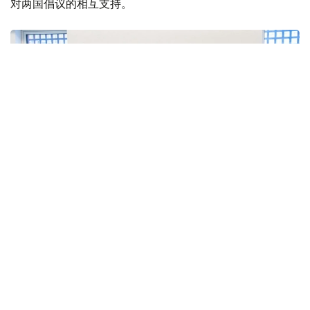
对两国倡议的相互支持。
Фото: Сыртқы істер министрлігі
双方还商讨了即将举行的高级别和高级别双边活动的日程安
排，并强调了以具体协议和实际成果来补充这些活动的重要
性。