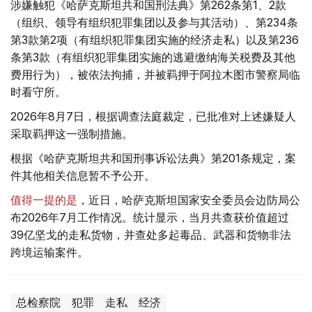
涉嫌触犯《哈萨克斯坦共和国刑法典》第262条第1、2款
（组织、领导有组织犯罪集团以及参与其活动）、第234条
第3款第2项（有组织犯罪集团实施的经济走私）以及第236
条第3款（有组织犯罪集团实施的逃避缴纳海关税费及其他
费用行为），被依法拘捕，并被羁押于阿拉木图市警察局临
时看守所。
2026年8月7日，根据调查法庭裁定，已批准对上述嫌疑人
采取羁押这一强制措施。
根据《哈萨克斯坦共和国刑事诉讼法典》第201条规定，案
件其他相关信息暂不予公开。
值得一提的是
，近日，哈萨克斯坦国家安全委员会边防局公
布2026年7月工作情况。统计显示，当月共查获价值超过
39亿坚戈的走私货物，并查处多起毒品、武器和货物非法
跨境运输案件。
总检察院
犯罪
走私
经济