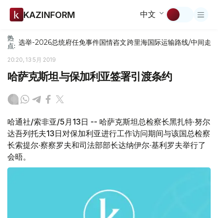
中文
KAZINFORM
热
选举-2026
总统府
任免
事件
国情咨文
跨里海国际运输路线/中间走
点:
20:20, 13 5月 2019
哈萨克斯坦与保加利亚签署引渡条约
哈通社/索非亚/5月13日 -- 哈萨克斯坦总检察长黑扎特·努尔
达吾列托夫13日对保加利亚进行工作访问期间与该国总检察
长索提尔·察察罗夫和司法部部长达纳伊尔·基利罗夫举行了
会晤。