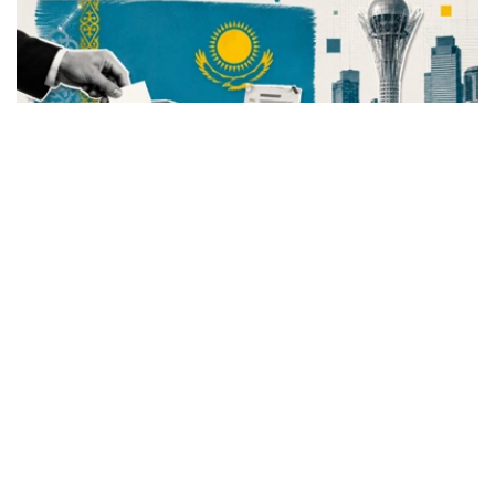
Фото: Kazinform
本次库鲁尔泰选举将产生145个议员席位，共有来自7个政
党的545名候选人参与角逐。竞选宣传期将于7月23日18时
01分开始，持续至8月21日，8月22日为“静默日”，选举投
票将于8月23日举行。
竞选宣传活动正式启动
哈萨克斯坦总检察院表示，《哈萨克斯坦共和国选举宪法