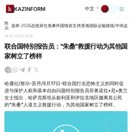
中文
KAZINFORM
热
选举-2026
总统府
任免
事件
国情咨文
跨里海国际运输路线/中间走
点:
14:31, 17 5月 2019
联合国特别报告员："朱桑"救援行动为其他国
家树立了榜样
哈通社/努尔-苏丹/5月17日-联合国打击恐怖主义的同时促
进与保护人权和基本自由问题特别报告员菲奥诺拉•尼•奥兰
女士指出，哈萨克斯坦从叙利亚和伊拉克地区撤离其公民
的"朱桑"人道主义救援行动，为其他国家树立了榜样。