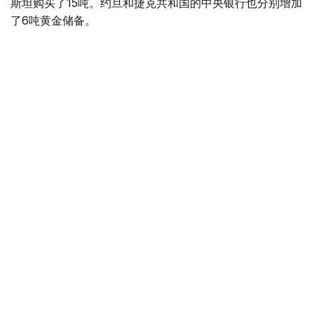
斯坦购买了15吨。约旦和捷克共和国的中央银行也分别增加
了6吨黄金储备。
全球各国央行在第二季度共购买了约289吨黄金，比2025年
同期增长了62%。去年同期，黄金购买量约为178吨。
世界黄金协会称，黄金需求的增长受到地缘政治不确定性、
本季度贵金属价格下跌，以及各国寻求国际储备多元化等因
素的影响。
根据该协会进行的一项调查，89%的央行行长预计未来一
年全球黄金储备量将会增加。45%的受访者表示，他们的
国家计划增加黄金储备。
黄金储备
哈萨克斯坦
经济
央行
金融
木合塔尔 哈力木拉
编译