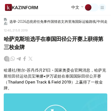
中文
KAZINFORM
热
选举-2026
总统府
任免
事件
国情咨文
跨里海国际运输路线/中间走
点:
12:40, 21 5月 2019
哈萨克斯坦选手在泰国田径公开赛上获得第
三枚金牌
哈通社/努尔-苏丹/5月21日 - 国家奥委会官网消息，哈萨克
斯坦田径运动员宝琳娜•伊万诺娃在泰国国际田径公开赛
（Thailand Open Track & Field 2019）上赢得了一枚金
牌。