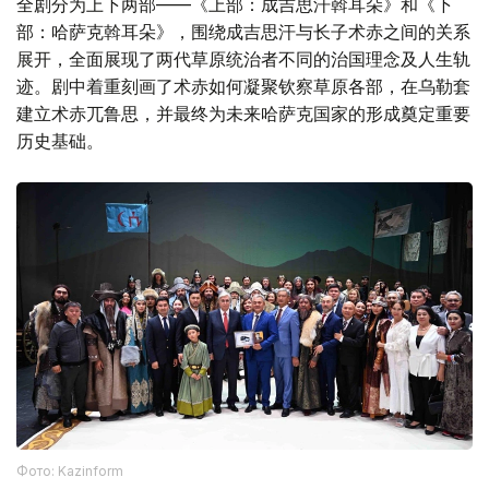
全剧分为上下两部——《上部：成吉思汗斡耳朵》和《下
部：哈萨克斡耳朵》，围绕成吉思汗与长子术赤之间的关系
展开，全面展现了两代草原统治者不同的治国理念及人生轨
迹。剧中着重刻画了术赤如何凝聚钦察草原各部，在乌勒套
建立术赤兀鲁思，并最终为未来哈萨克国家的形成奠定重要
历史基础。
Фото: Kazinform