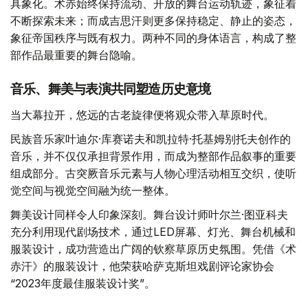
具象化。术赤始终保持流动、开放的舞台运动轨迹，象征着
不断探索未来；而成吉思汗则更多保持稳定、静止的姿态，
象征帝国秩序与既有权力。两种不同的身体语言，构成了整
部作品最重要的舞台隐喻。
音乐、舞美与表演共同塑造历史意境
当大幕拉开，悠远的古老旋律便将观众带入草原时代。
民族音乐家叶迪尔·库赛诺夫和凯拉特·托基姆别托夫创作的
音乐，并不仅仅承担背景作用，而成为整部作品叙事的重要
组成部分。古突厥音乐元素与人物心理活动相互交织，使听
觉空间与视觉空间融为统一整体。
舞美设计同样令人印象深刻。舞台设计师叶尔兰·图亚科夫
充分利用现代剧场技术，通过LED屏幕、灯光、舞台机械和
服装设计，成功营造出广阔的钦察草原历史氛围。凭借《术
赤汗》的服装设计，他荣获哈萨克斯坦戏剧评论家协会
“2023年度最佳服装设计奖”。