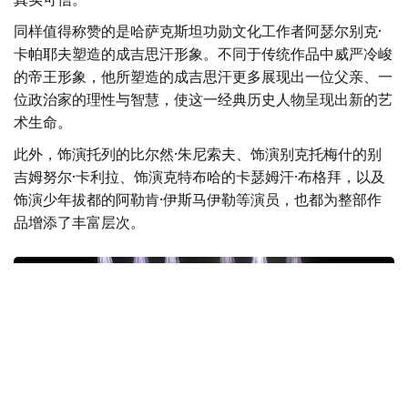
同样值得称赞的是哈萨克斯坦功勋文化工作者阿瑟尔别克·
卡帕耶夫塑造的成吉思汗形象。不同于传统作品中威严冷峻
的帝王形象，他所塑造的成吉思汗更多展现出一位父亲、一
位政治家的理性与智慧，使这一经典历史人物呈现出新的艺
术生命。
此外，饰演托列的比尔然·朱尼索夫、饰演别克托梅什的别
吉姆努尔·卡利拉、饰演克特布哈的卡瑟姆汗·布格拜，以及
饰演少年拔都的阿勒肯·伊斯马伊勒等演员，也都为整部作
品增添了丰富层次。