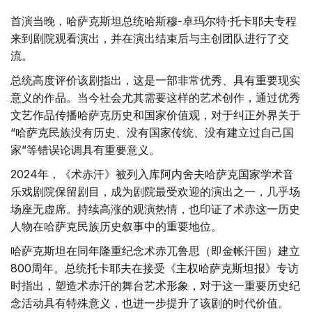
首演当晚，哈萨克斯坦总统哈斯穆-卓玛尔特·托卡耶夫专程
来到剧院观看演出，并在演出结束后与主创团队进行了交
流。
总统高度评价该剧指出，这是一部非常优秀、具有重要现实
意义的作品。当今社会尤其需要这样的艺术创作，通过优秀
文艺作品传播哈萨克历史和国家价值观，对于纠正外界关于
“哈萨克民族没有历史、没有国家传统、没有建立过自己国
家”等错误论调具有重要意义。
2024年，《术赤汗》被列入库阿内舍夫哈萨克国家学术音
乐戏剧院保留剧目，成为剧院最受欢迎的演出之一，几乎场
场座无虚席。持续高涨的观演热情，也印证了术赤这一历史
人物在哈萨克民族历史叙事中的重要地位。
哈萨克斯坦在同年隆重纪念术赤兀鲁思（即金帐汗国）建立
800周年。总统托卡耶夫在接受《主权哈萨克斯坦报》专访
时指出，塑造术赤汗的舞台艺术形象，对于这一重要历史纪
念活动具有特殊意义，也进一步提升了该剧的时代价值。