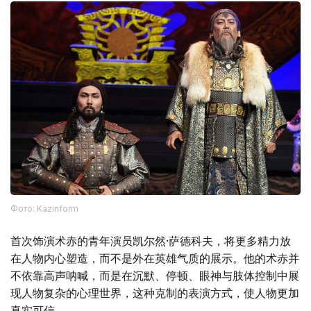
Фото: Kazinform
首次饰演术赤的青年演员凯尔然·萨德科夫，将更多精力放
在人物内心塑造，而不是外在英雄气质的展示。他的术赤并
不依靠高声呐喊，而是在沉默、停顿、眼神与肢体控制中展
现人物复杂的心理世界，这种克制的表演方式，使人物更加
真实可信。