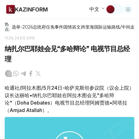
中文
KAZINFORM
热
选举-2026
总统府
任免
事件
国情咨文
跨里海国际运输路线/中间走
点:
11:29, 24 5月 2019
纳扎尔巴耶娃会见“多哈辩论” 电视节目总经
理
哈通社/阿拉木图/5月24日-哈萨克斯坦参议院（议会上院）
议长达丽哈•纳扎尔巴耶娃在阿拉木图会见"多哈辩
论"（Doha Debates）电视节目总经理阿姆贾德•阿塔拉
（Amjad Atallah）。