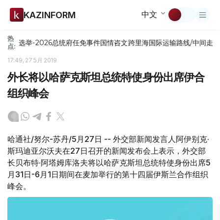
中文
KAZINFORM
热
选举-2026
总统府
任免
事件
国情咨文
跨里海国际运输路线/中间走
点:
17:49, 27 5月 2019
外长将以哈萨克斯坦总统特使身份出席伊合
组织峰会
哈通社/努尔-苏丹/5月27日 -- 外交部新闻发言人阿伊别克·
斯玛迪亚尔沃夫在27日召开的新闻发布会上表示，外交部
长贝布特·阿塔姆库洛夫将以哈萨克斯坦总统特使身份出席5
月31日-6月1日期间在麦加举行的第十四届伊斯兰合作组织
峰会。