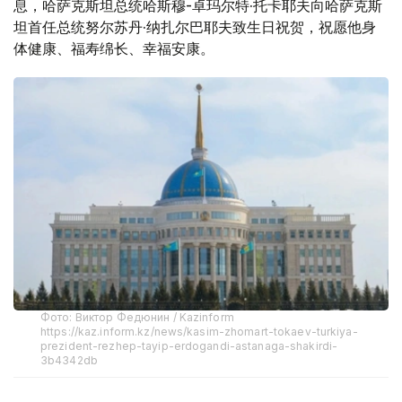
息，哈萨克斯坦总统哈斯穆-卓玛尔特·托卡耶夫向哈萨克斯
坦首任总统努尔苏丹·纳扎尔巴耶夫致生日祝贺，祝愿他身
体健康、福寿绵长、幸福安康。
Фото: Виктор Федюнин / Kazinform
https://kaz.inform.kz/news/kasim-zhomart-tokaev-turkiya-
prezident-rezhep-tayip-erdogandi-astanaga-shakirdi-
3b4342db