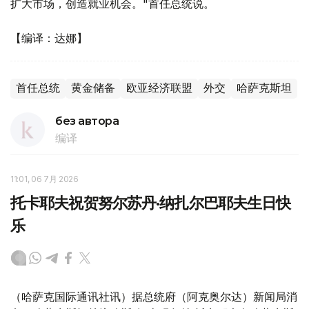
扩大市场，创造就业机会。"首任总统说。
【编译：达娜】
首任总统
黄金储备
欧亚经济联盟
外交
哈萨克斯坦
без автора
编译
11:01, 06 7月 2026
托卡耶夫祝贺努尔苏丹·纳扎尔巴耶夫生日快
乐
（哈萨克国际通讯社讯）据总统府（阿克奥尔达）新闻局消