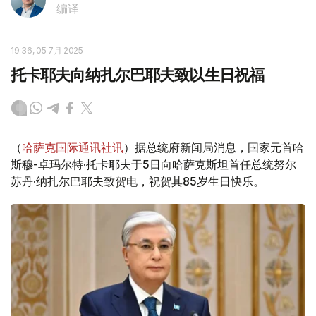
编译
19:36, 05 7月 2025
托卡耶夫向纳扎尔巴耶夫致以生日祝福
（
哈萨克国际通讯社讯
）据总统府新闻局消息，国家元首哈
斯穆-卓玛尔特·托卡耶夫于5日向哈萨克斯坦首任总统努尔
苏丹·纳扎尔巴耶夫致贺电，祝贺其85岁生日快乐。