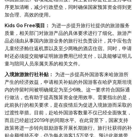
序更加清晰，减少行政壁垒，同时确保国家预算资金得到更
加合理、高效的使用。
Kids Go Free项目：
为进一步提升旅行社提供的旅游服务
质量，相关部门对旅游产品的具体要求进行了细化。旅游产
品必须由从事国内旅游业务的旅行社负责设计，其中应包含
儿童经济舱往返机票以及至少两晚的酒店住宿。同时，申请
时还必须提交能够证明旅游费用已经支付，以及能够证明儿
童与陪同人员亲属关系的相关文件。
入境旅游旅行社补贴：
为进一步提高外国游客来哈旅游所
产生的经济效益，申请相关补贴的外国游客在哈萨克斯坦境
内的停留时间被明确规定为至少6晚。这一要求符合国际通
行做法，也有助于提高预算资金使用效率。需要指出的是，
此前执行的相关要求，是在疫情后为促进入境旅游而采取的
过渡性举措。目前，赴哈外国游客数量不仅已经全面恢复，
而且已经超过2019年的同期水平。在此背景下，国家支持
政策将进一步转向鼓励游客开展长期旅行。旅行社获得的补
贴金额维持不变，仍为每名游客1.5万坚戈。预计此举将带