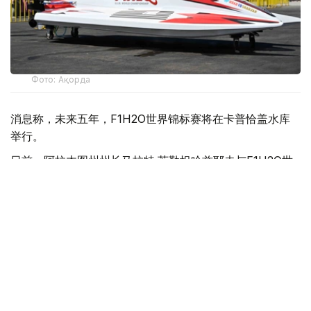
Фото: Ақорда
消息称，未来五年，F1H2O世界锦标赛将在卡普恰盖水库
举行。
日前，阿拉木图州州长马拉特·苏勒坦哈兹耶夫与F1H2O世
界锦标赛运营方H2O Racing公司代表就项目实施前景举行
会谈。
苏勒坦哈兹耶夫表示，举办这一国际顶级赛事将有助于提升
哈萨克斯坦国际影响力，并为旅游业发展注入新的动力。他
指出，地方政府将与旅游和体育部密切合作，为项目实施提
供全方位支持。