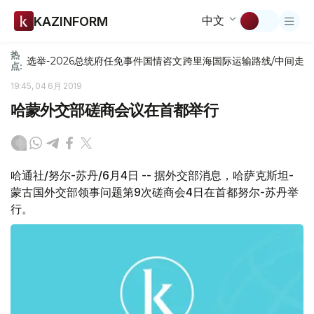
中文
KAZINFORM
热
选举-2026
总统府
任免
事件
国情咨文
跨里海国际运输路线/中间走
点:
19:45, 04 6月 2019
哈蒙外交部磋商会议在首都举行
哈通社/努尔-苏丹/6月4日 -- 据外交部消息，哈萨克斯坦-
蒙古国外交部领事问题第9次磋商会4日在首都努尔-苏丹举
行。