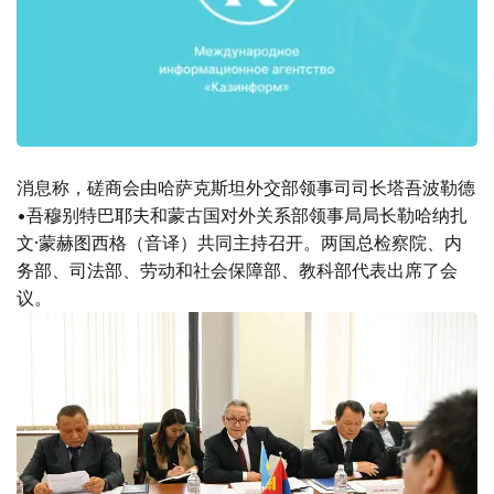
消息称，磋商会由哈萨克斯坦外交部领事司司长塔吾波勒德
•吾穆别特巴耶夫和蒙古国对外关系部领事局局长勒哈纳扎
文·蒙赫图西格（音译）共同主持召开。两国总检察院、内
务部、司法部、劳动和社会保障部、教科部代表出席了会
议。