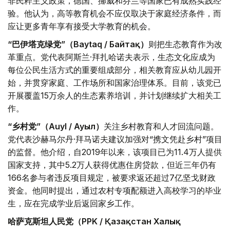
非民粹主义政策，德国、挪威和芬兰等国家已有成熟实践经
验。他认为，高等教育机会不应仅取决于家庭经济条件，而
应让更多青年享有接受大学教育的机会。
“巴伊塔克绿党”（Baytaq / Байтақ）
则把生态教育作为改
革重点。党代表阿斯兰·拜扎哈诺夫表示，生态文化应成为
每位公民生活方式的重要组成部分，相关教育应从幼儿园开
始，并贯穿家庭、工作场所和国家治理体系。目前，该党已
开展覆盖15万余人的生态素养培训，并计划继续扩大相关工
作。
“乡村党”（Auyl / Ауыл）
关注乡村教育和人才回流问题。
党代表沙赫马尔丹·拜马诺夫建议加强对“携文凭赴乡村”项目
的监督。他介绍，自2019年以来，该项目已为11.4万人提供
国家支持，其中5.2万人获得优惠住房贷款，但近三年仍有
166名参与者违反项目规定，被要求返还超过7亿坚戈财政
资金。他同时提出，通过农村专项配额进入高校学习的毕业
生，应在完成学业后返回家乡工作。
哈萨克斯坦人民党（PPK / Қазақстан Халық