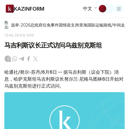
中文
KAZINFORM
热
选举-2026
总统府
任免
事件
国情咨文
跨里海国际运输路线/中间走
点:
13:46, 06 6月 2019
马吉利斯议长正式访问乌兹别克斯坦
哈通社/努尔-苏丹/6月6日 -- 据马吉利斯（议会下院）消
息，哈萨克斯坦马吉利斯议长努尔兰·尼格马图林6日开始对
乌兹别克斯坦进行正式访问。