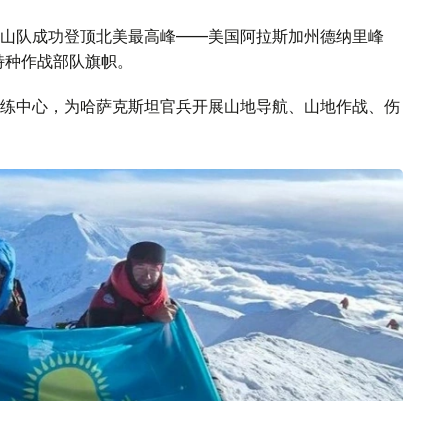
山队成功登顶北美最高峰——美国阿拉斯加州德纳里峰
特种作战部队旗帜。
练中心，为哈萨克斯坦官兵开展山地导航、山地作战、伤