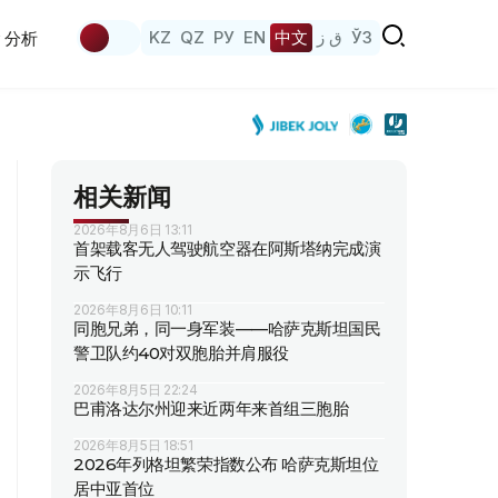
KZ
QZ
РУ
EN
中文
ق ز
ЎЗ
分析
相关新闻
2026年8月6日 13:11
首架载客无人驾驶航空器在阿斯塔纳完成演
示飞行
2026年8月6日 10:11
同胞兄弟，同一身军装——哈萨克斯坦国民
警卫队约40对双胞胎并肩服役
2026年8月5日 22:24
巴甫洛达尔州迎来近两年来首组三胞胎
2026年8月5日 18:51
2026年列格坦繁荣指数公布 哈萨克斯坦位
居中亚首位