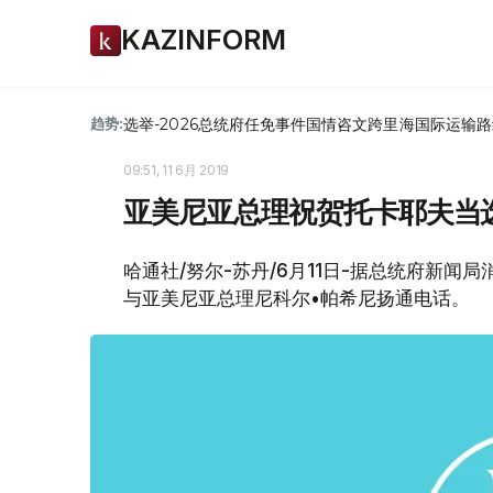
KAZINFORM
选举-2026
总统府
任免
事件
国情咨文
跨里海国际运输路
趋势:
09:51, 11 6月 2019
亚美尼亚总理祝贺托卡耶夫当
哈通社/努尔-苏丹/6月11日-据总统府新闻
与亚美尼亚总理尼科尔•帕希尼扬通电话。