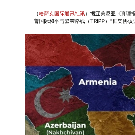
（
哈萨克国际通讯社讯
）据亚美尼亚《真理报
普国际和平与繁荣路线（TRIPP）”框架协