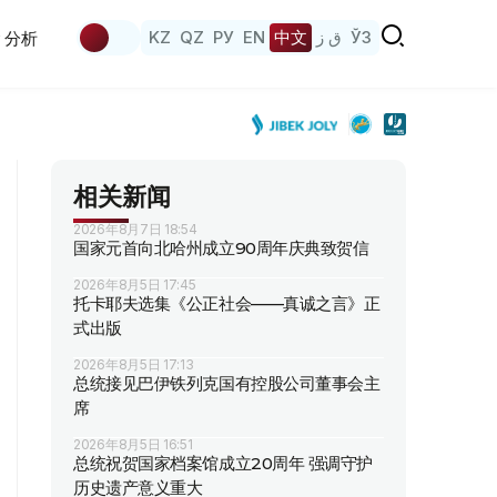
KZ
QZ
РУ
EN
中文
ق ز
ЎЗ
分析
相关新闻
2026年8月7日 18:54
国家元首向北哈州成立90周年庆典致贺信
2026年8月5日 17:45
托卡耶夫选集《公正社会——真诚之言》正
式出版
2026年8月5日 17:13
总统接见巴伊铁列克国有控股公司董事会主
席
2026年8月5日 16:51
总统祝贺国家档案馆成立20周年 强调守护
历史遗产意义重大