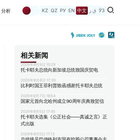
KZ
QZ
РУ
EN
中文
ق ز
ЎЗ
分析
相关新闻
2026年8月9日 10:29
托卡耶夫总统向新加坡总统致国庆贺电
2026年8月8日 17:36
比利时国王菲利普致函感谢托卡耶夫总统
2026年8月7日 18:54
国家元首向北哈州成立90周年庆典致贺信
2026年8月5日 17:45
托卡耶夫选集《公正社会——真诚之言》正
式出版
2026年8月5日 17:13
总统接见巴伊铁列克国有控股公司董事会主