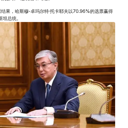
结果，哈斯穆-卓玛尔特·托卡耶夫以70.96%的选票赢得
斯坦总统。