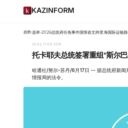
KAZINFORM
选举-2026
总统府
任免
事件
国情咨文
跨里海国际运输路
趋势:
20:43, 17 6月 2019
托卡耶夫总统签署重组"斯尔巴
哈通社/努尔-苏丹/6月17日 -- 据总统府
情报局的法令。