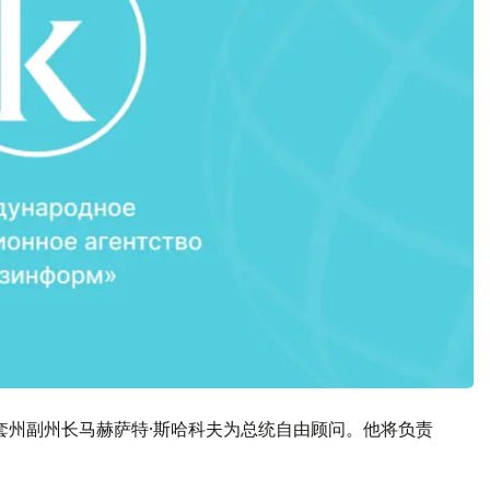
套州副州长马赫萨特·斯哈科夫为总统自由顾问。他将负责