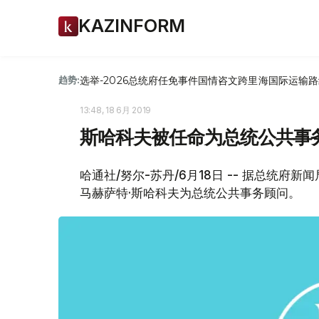
KAZINFORM
选举-2026
总统府
任免
事件
国情咨文
跨里海国际运输路
趋势:
13:48, 18 6月 2019
斯哈科夫被任命为总统公共事
哈通社/努尔-苏丹/6月18日 -- 据总统
马赫萨特·斯哈科夫为总统公共事务顾问。