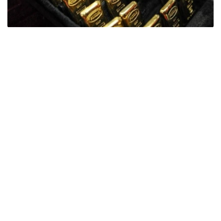
Фото: ӨзА
季度报告显示，哈萨克斯坦国家银行黄金储备增加了15吨。
波兰是2026年第二季度最大的黄金买家。该国在2026年第
二季度增加了51吨黄金储备。
中国购买了33吨黄金，乌兹别克斯坦购买了16吨，哈萨克
斯坦购买了15吨。约旦和捷克共和国的中央银行也分别增加
了6吨黄金储备。
全球各国央行在第二季度共购买了约289吨黄金，比2025年
同期增长了62%。去年同期，黄金购买量约为178吨。
世界黄金协会称，黄金需求的增长受到地缘政治不确定性、
本季度贵金属价格下跌，以及各国寻求国际储备多元化等因
素的影响。
根据该协会进行的一项调查，89%的央行行长预计未来一