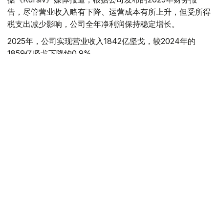
告，尽管营业收入略有下降、运营成本有所上升，但受所得
税支出减少影响，公司全年净利润保持稳定增长。
2025年，公司实现营业收入1842亿坚戈，较2024年的
1859亿坚戈下降约0.9%。
其中，原油销售仍是公司最主要收入来源，实现收入1795
亿坚戈；天然气及天然气加工产品销售收入为47亿坚戈。
从市场分布来看，公司原油销售收入全部来自瑞士市场；哈
萨克斯坦国内市场收入则主要来自天然气产品销售。
财务数据显示，公司2025年营业利润由上一年的846亿坚
戈降至756亿坚戈，同比下降10.6%。
报告指出，营业利润下降主要受到销售成本和销售费用增加
的影响。全年运营支出（包括生产成本、销售费用及行政费
用）由2024年的1018亿坚戈增至1086亿坚戈，同比增长
6.7%。
其中，生产成本由807亿坚戈增至846亿坚戈。折旧及资源