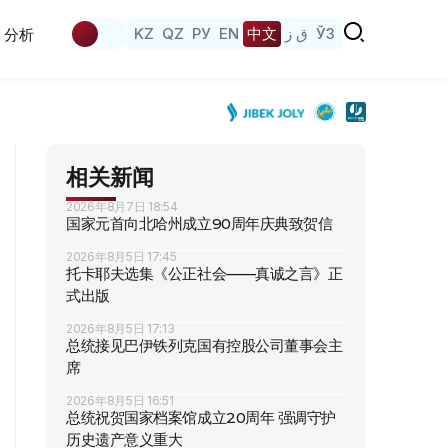
KZ
QZ
РУ
EN
中文
ق ز
ЎЗ
分析
相关新闻
2026年8月7日 18:54
国家元首向北哈州成立90周年庆典致贺信
2026年8月5日 17:45
托卡耶夫选集《公正社会——真诚之言》正
式出版
2026年8月5日 17:13
总统接见巴伊铁列克国有控股公司董事会主
席
2026年8月5日 16:51
总统祝贺国家档案馆成立20周年 强调守护
历史遗产意义重大