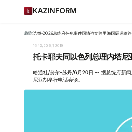
KAZINFORM
选举-2026
总统府
任免
事件
国情咨文
跨里海国际运输路
趋势:
16:40, 20 6月 2019
托卡耶夫同以色列总理内塔尼
哈通社/努尔-苏丹/6月20日 -- 据总统
尼亚胡举行电话会谈。