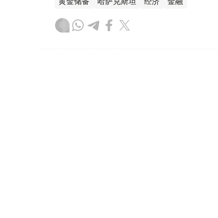
黄金储备
哈萨克斯坦
经济
金融
木合塔尔 哈力木拉
编译
08:31, 31 7月 2026
哈萨克斯坦是全球五大黄金购
（哈萨克国际通讯社讯）根据世界黄金协会（Worl
坦成为2026年第二季度全球央行黄金购买