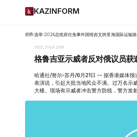
KAZINFORM
选举-2026
总统府
任免
事件
国情咨文
跨里海国际运输路
趋势:
19:52, 21 6月 2019
格鲁吉亚示威者反对俄议员获
哈通社/努尔-苏丹/6月21日 -- 据香港
表演说，引起大批当地民众不满。过万名示威者周
大楼。现场有示威者冲击警方防线，警方发