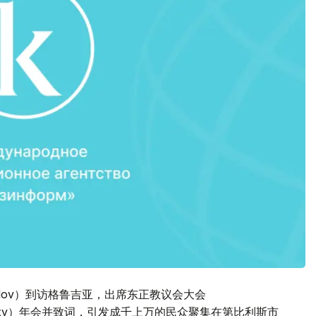
rilov）到访格鲁吉亚，出席东正教议会大会
on Orthodoxy）年会并致词，引发成千上万的民众聚集在第比利斯市