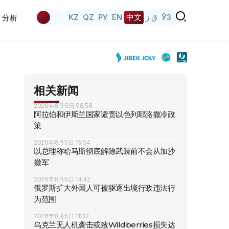
KZ
QZ
РУ
EN
中文
ق ز
ЎЗ
分析
相关新闻
2026年8月6日 08:58
阿拉伯和伊斯兰国家谴责以色列耶路撒冷政
策
2026年8月5日 19:54
以总理称哈马斯彻底解除武装前不会从加沙
撤军
2026年8月5日 14:42
俄罗斯扩大外国人可被驱逐出境行政违法行
为范围
2026年8月5日 11:32
乌克兰无人机袭击或致Wildberries损失达