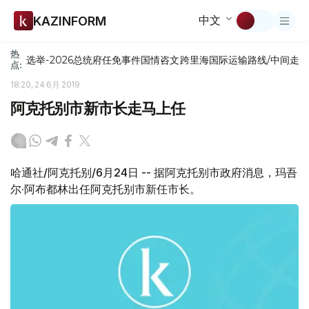
中文
KAZINFORM
热
选举-2026
总统府
任免
事件
国情咨文
跨里海国际运输路线/中间走
点:
18:20, 24 6月 2019
阿克托别市新市长走马上任
哈通社/阿克托别/6月24日 -- 据阿克托别市政府消息，玛吾
尔·阿布都林出任阿克托别市新任市长。