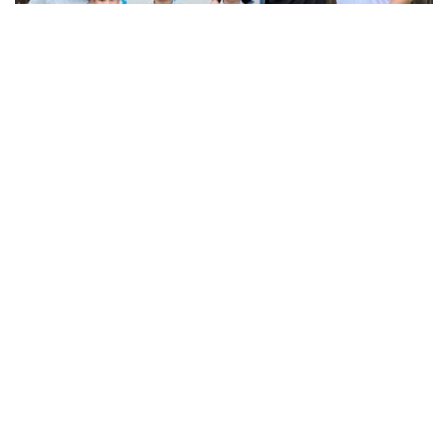
Фото: dimashnews
迪玛希此次前往阿克托别进行创作访问期间，专程来到“舒
格拉”儿童营地，与完成这一大型乐高项目的学生们交流互
动。
作为对孩子们的感谢，迪玛希向参与项目的5名学生赠送了
“舒格拉”儿童营地的入营资格。他表示，希望孩子们能够在
大自然中度过愉快假期，在清新的环境、丰富的体育活动以
及友好的氛围中收获难忘回忆。