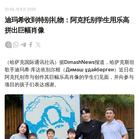
10:46, 15 6月 2026
迪玛希收到特别礼物：阿克托别学生用乐高
拼出巨幅肖像
（哈萨克国际通讯社讯）据DimashNews报道，哈萨克斯坦
歌手迪玛希·库达依别尔根（Димаш Құдайберген）近日在
阿克托别市与创作其巨幅乐高肖像的学生们见面，并向参与
项目的孩子们表达感谢。