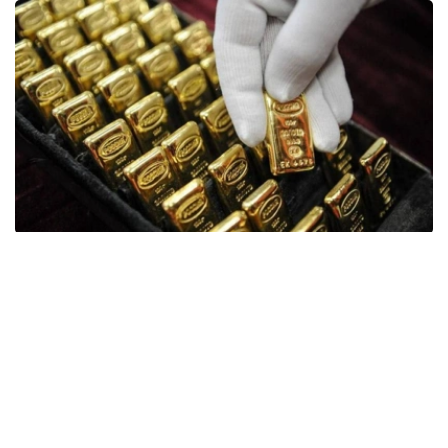
Фото: ӨзА
季度报告显示，哈萨克斯坦国家银行黄金储备增加了15吨。
波兰是2026年第二季度最大的黄金买家。该国在2026年第
二季度增加了51吨黄金储备。
中国购买了33吨黄金，乌兹别克斯坦购买了16吨，哈萨克
斯坦购买了15吨。约旦和捷克共和国的中央银行也分别增加
了6吨黄金储备。