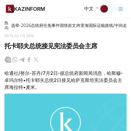
中文
KAZINFORM
热
选举-2026
总统府
任免
事件
国情咨文
跨里海国际运输路线/中间走
点:
20:13, 02 7月 2019
托卡耶夫总统接见宪法委员会主席
哈通社/努尔-苏丹/7月2日-据总统府新闻局消息，哈斯穆-
卓玛尔特•托卡耶夫总统2日接见哈萨克斯坦宪法委员会主
席海拉特•麦米。