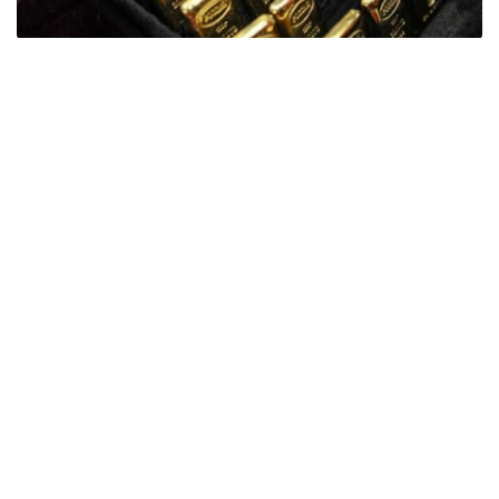
Фото: ӨзА
季度报告显示，哈萨克斯坦国家银行黄金储备增加了15吨。
波兰是2026年第二季度最大的黄金买家。该国在2026年第
二季度增加了51吨黄金储备。
中国购买了33吨黄金，乌兹别克斯坦购买了16吨，哈萨克
斯坦购买了15吨。约旦和捷克共和国的中央银行也分别增加
了6吨黄金储备。
全球各国央行在第二季度共购买了约289吨黄金，比2025年
同期增长了62%。去年同期，黄金购买量约为178吨。
世界黄金协会称，黄金需求的增长受到地缘政治不确定性、
本季度贵金属价格下跌，以及各国寻求国际储备多元化等因
素的影响。
根据该协会进行的一项调查，89%的央行行长预计未来一