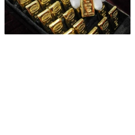
Фото: ӨзА
季度报告显示，哈萨克斯坦国家银行黄金储备增加了15吨。
波兰是2026年第二季度最大的黄金买家。该国在2026年第
二季度增加了51吨黄金储备。
中国购买了33吨黄金，乌兹别克斯坦购买了16吨，哈萨克
斯坦购买了15吨。约旦和捷克共和国的中央银行也分别增加
了6吨黄金储备。
全球各国央行在第二季度共购买了约289吨黄金，比2025年
同期增长了62%。去年同期，黄金购买量约为178吨。
世界黄金协会称，黄金需求的增长受到地缘政治不确定性、
本季度贵金属价格下跌，以及各国寻求国际储备多元化等因