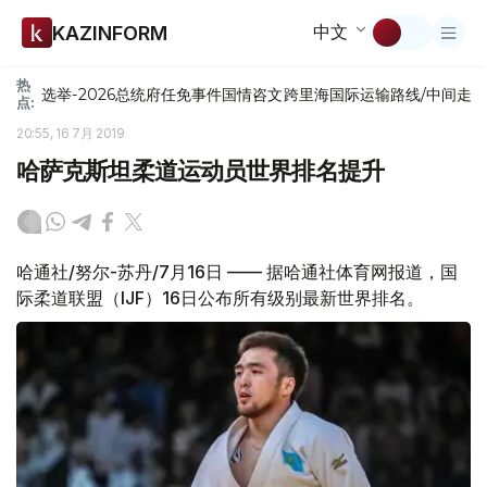
中文
KAZINFORM
热
选举-2026
总统府
任免
事件
国情咨文
跨里海国际运输路线/中间走
点:
20:55, 16 7月 2019
哈萨克斯坦柔道运动员世界排名提升
哈通社/努尔-苏丹/7月16日 —— 据哈通社体育网报道，国
际柔道联盟（IJF）16日公布所有级别最新世界排名。