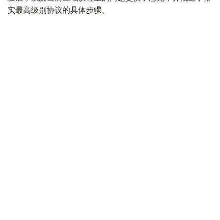
实最高级别协议的具体步骤。
Фото: Сыртқы істер министрлігі
双方就进一步加强包括伊斯兰合作组织和突厥国家组织等国
际平台框架下的相互协作达成了共识。
最后，双方愿意在所讨论的领域继续进行系统性的有效互