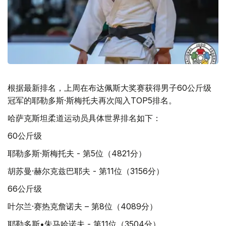
根据最新排名，上周在布达佩斯大奖赛获得男子60公斤级
冠军的耶勒多斯·斯梅托夫再次闯入TOP5排名。
哈萨克斯坦柔道运动员具体世界排名如下：
60公斤级
耶勒多斯·斯梅托夫 - 第5位（4821分）
胡苏曼·赫尔克兹巴耶夫 - 第11位（3156分）
66公斤级
叶尔兰·赛热克詹诺夫 – 第8位（4089分）
耶勒多斯•朱马哈诺夫 - 第11位（3504分）