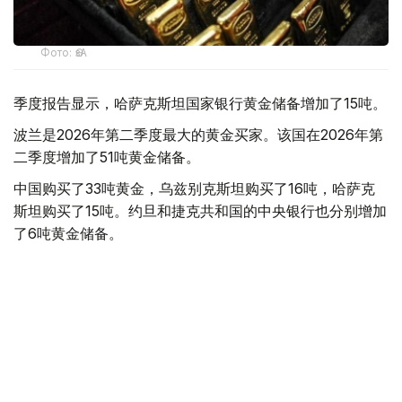
Фото: ӨзА
季度报告显示，哈萨克斯坦国家银行黄金储备增加了15吨。
波兰是2026年第二季度最大的黄金买家。该国在2026年第
二季度增加了51吨黄金储备。
中国购买了33吨黄金，乌兹别克斯坦购买了16吨，哈萨克
斯坦购买了15吨。约旦和捷克共和国的中央银行也分别增加
了6吨黄金储备。
全球各国央行在第二季度共购买了约289吨黄金，比2025年
同期增长了62%。去年同期，黄金购买量约为178吨。
世界黄金协会称，黄金需求的增长受到地缘政治不确定性、
本季度贵金属价格下跌，以及各国寻求国际储备多元化等因
素的影响。
根据该协会进行的一项调查，89%的央行行长预计未来一