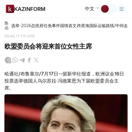
中文
KAZINFORM
热
选举-2026
总统府
任免
事件
国情咨文
跨里海国际运输路线/中间走
点:
09:46, 17 7月 2019
欧盟委员会将迎来首位女性主席
哈通社/布鲁塞尔/7月17日--据新华社报道，欧洲议会16日
投票选举德国人乌尔苏拉·冯德莱恩为下届欧盟委员会主
席。