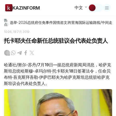
中文
KAZINFORM
热
选举-2026
总统府
任免
事件
国情咨文
跨里海国际运输路线/中间走
点:
10:26, 19 7月 2019
托卡耶夫任命新任总统驻议会代表处负责人
哈通社/努尔-苏丹/7月19日—据总统府新闻局消息，哈萨克
斯坦总统哈斯穆-卓玛尔特·托卡耶夫18日签署法令，任命贝
布特·吾克斯拜吾勒·伊萨巴耶夫为哈萨克斯坦总统驻哈萨克
斯坦议会代表处负责人。