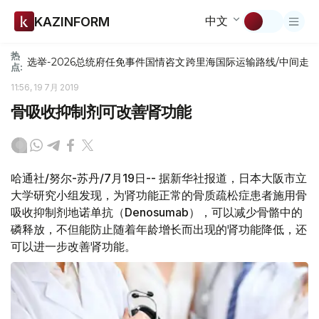
中文
KAZINFORM
热
选举-2026
总统府
任免
事件
国情咨文
跨里海国际运输路线/中间走
点:
11:56, 19 7月 2019
骨吸收抑制剂可改善肾功能
哈通社/努尔-苏丹/7月19日-- 据新华社报道，日本大阪市立
大学研究小组发现，为肾功能正常的骨质疏松症患者施用骨
吸收抑制剂地诺单抗（Denosumab），可以减少骨骼中的
磷释放，不但能防止随着年龄增长而出现的肾功能降低，还
可以进一步改善肾功能。