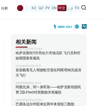
KZ
QZ
РУ
EN
中文
ق ز
ЎЗ
分析
相关新闻
2026年8月6日 21:49
哈萨克斯坦7月劳动力市场活跃 飞行员和空
姐期望薪资最高
2026年8月6日 13:11
首架载客无人驾驶航空器在阿斯塔纳完成演
示飞行
2026年8月6日 10:11
同胞兄弟，同一身军装——哈萨克斯坦国民
警卫队约40对双胞胎并肩服役
2026年8月5日 22:24
巴甫洛达尔州迎来近两年来首组三胞胎