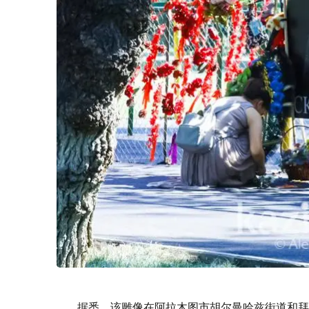
据悉，该雕像在阿拉木图市胡尔曼哈兹街道和拜