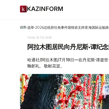
KAZINFORM
选举-2026
总统府
任免
事件
国情咨文
跨里海国际运输路
趋势:
13:49, 19 7月 2019
阿拉木图居民向丹尼斯•谭纪
哈通社/阿拉木图/7月19日—在丹尼斯·谭
鞠躬礼、敬献花篮。