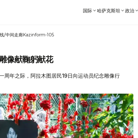
国际
哈萨克斯坦
政治
线/中间走廊
Kazinform-105
念雕像献鞠躬献花
逝世一周年之际，阿拉木图居民19日向运动员纪念雕像行