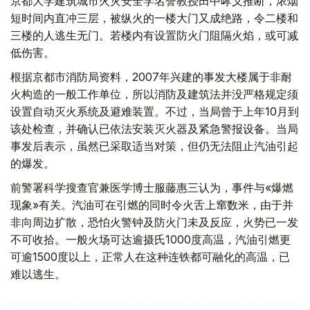
京都大学建筑城市火灾安全学名誉教授田中哮义推断，浓烟
短时间内直冲三层，被纵火的一楼大门又成绝路，令二楼和
三楼的人逃生无门。若楼内有设置防火门阻隔火焰，或可减
低伤害。
根据京都市消防局资料，2007年兴建的事发大楼属于非耐
火构造的一般工作单位，所以消防及建筑法并没严格规定须
设置自动灭火系统及避难装置。不过，当局曾于上年10月到
该处检查，并确认已依法安装灭火器及紧急警报设备。当局
事发后表示，虽然已采取适当对策，但仍无法阻止汽油引起
的爆发。
前警署科学搜查官兼医学博士服藤惠三认为，事件与«爆燃
现象»有关。汽油可在引燃的同时令火舌上窜数米，由于并
非向周边扩散，恐怕火警钟及防火门未及反应，火势已一发
不可收拾。一般火场可达逾摄氏1000度高温，汽油引燃更
可逾1500度以上，正常人在这种连铁都可融化的高温，已
难以逃生。