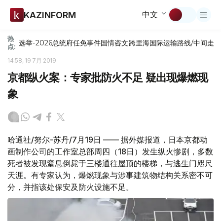
中文
KAZINFORM
热
选举-2026
总统府
任免
事件
国情咨文
跨里海国际运输路线/中间走
点:
14:58, 19 7月 2019
京都纵火案：专家批防火不足 疑出现爆燃现
象
哈通社/努尔-苏丹/7月19日 —— 据外媒报道，日本京都动
画制作公司的工作室总部周四（18日）发生纵火惨剧，多数
死者被发现窒息倒毙于三楼通往屋顶的楼梯，与逃生门咫尺
天涯。有专家认为，爆燃现象与涉事建筑物结构关系密不可
分，并指该处保安及防火设施不足。