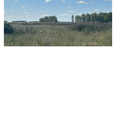
Фото: Ақерке Дәуренбекқызы/Kazinform
- 我们此前还曾在缅甸、老挝、越南等东南亚国家，
以及乌兹别克斯坦和吉尔吉斯斯坦等中亚国家采集蔬
菜作物遗传资源。此前项目积累的知识和经验，有助
于我们更加有效地在哈萨克斯坦开展研究。 - 她说。
科研人员表示，该项目并不追求短期经济效益，但从长期来
看，相关研究有望为培育抗病虫害、适应气候变化的农作物